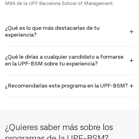
MBA de la UPF Barcelona School of Management.
¿Qué es lo que más destacarías de tu
Me llamo
experiencia?
Marc Ferre
Hausmann y
estudié el
Lo que encontré
¿Qué le dirías a cualquier candidato a formarse
Executive
en la UPF-BSM sobre tu experiencia?
más valioso de los
MBA de la
estudios son dos
UPF
elementos: Primero,
Barcelona
Este
¿Recomendarías este programa en la UPF-BSM?
adquirí confianza en
School of
programa te
mí mismo que pude
Management.
da acceso a
mostrar después en
Recomiendo
estudiantes
las interacciones
encarecidamente
talentos de
con clientes, las
este
los que
partes interesadas
¿Quieres saber más sobre los
programa. En el
puedes
y empleados.
programas de la UPF-BSM?
entorno
aprender,
Segundo, entendí