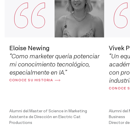
Eloise Newing
Vivek P
“Como marketer quería potenciar
“Un equi
mi conocimiento tecnológico,
académi
especialmente en IA.”
con prof
industri
CONOCE SU HISTORIA
CONOCE S
Alumni del Master of Science in Marketing
Alumni del 
Asistente de Dirección en Electric Cat
Business
Productions
Director d