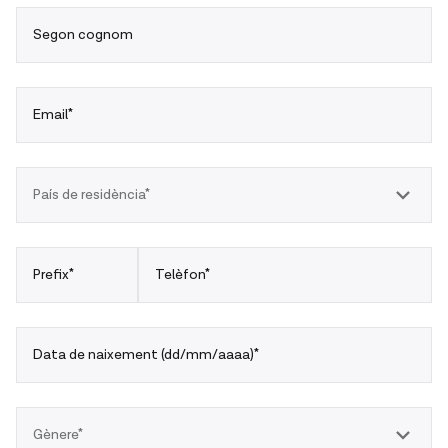
Segon cognom
Email*
País de residència*
Prefix*
Telèfon*
Data de naixement (dd/mm/aaaa)*
Gènere*