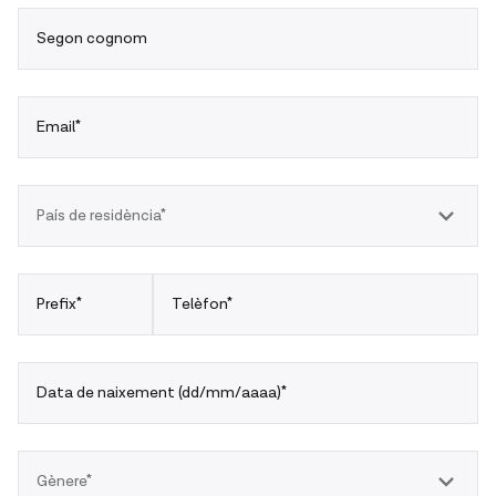
Segon cognom
Email*
País de residència*
Prefix*
Telèfon*
Data de naixement (dd/mm/aaaa)*
Gènere*